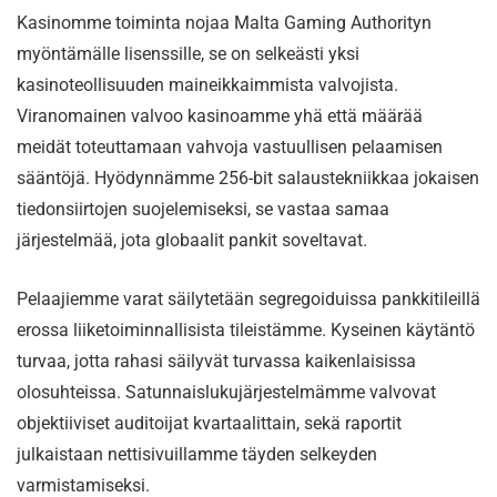
Kasinomme toiminta nojaa Malta Gaming Authorityn
myöntämälle lisenssille, se on selkeästi yksi
kasinoteollisuuden maineikkaimmista valvojista.
Viranomainen valvoo kasinoamme yhä että määrää
meidät toteuttamaan vahvoja vastuullisen pelaamisen
sääntöjä. Hyödynnämme 256-bit salaustekniikkaa jokaisen
tiedonsiirtojen suojelemiseksi, se vastaa samaa
järjestelmää, jota globaalit pankit soveltavat.
Pelaajiemme varat säilytetään segregoiduissa pankkitileillä
erossa liiketoiminnallisista tileistämme. Kyseinen käytäntö
turvaa, jotta rahasi säilyvät turvassa kaikenlaisissa
olosuhteissa. Satunnaislukujärjestelmämme valvovat
objektiiviset auditoijat kvartaalittain, sekä raportit
julkaistaan nettisivuillamme täyden selkeyden
varmistamiseksi.