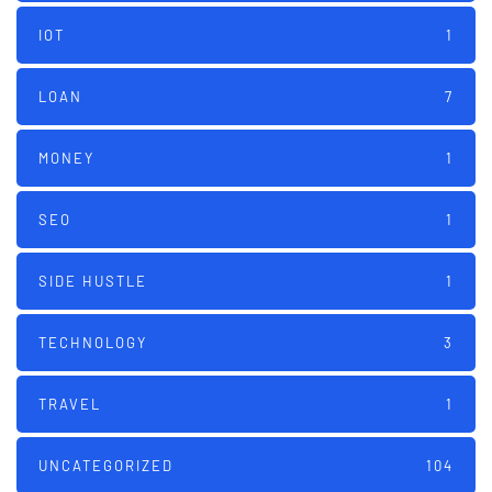
IOT
1
LOAN
7
MONEY
1
SEO
1
SIDE HUSTLE
1
TECHNOLOGY
3
TRAVEL
1
UNCATEGORIZED
104