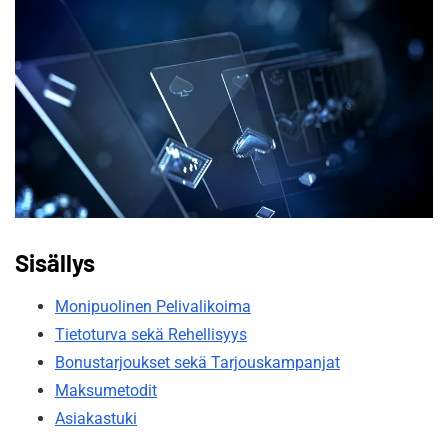
Sisällys
Monipuolinen Pelivalikoima
Tietoturva sekä Rehellisyys
Bonustarjoukset sekä Tarjouskampanjat
Maksumetodit
Asiakastuki