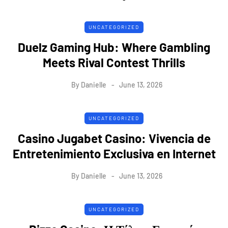
UNCATEGORIZED
Duelz Gaming Hub: Where Gambling
Meets Rival Contest Thrills
By
Danielle
June 13, 2026
UNCATEGORIZED
Casino Jugabet Casino: Vivencia de
Entretenimiento Exclusiva en Internet
By
Danielle
June 13, 2026
UNCATEGORIZED