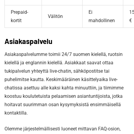
Prepaid-
Ei
1
Välitön
kortit
mahdollinen
€
Asiakaspalvelu
Asiakaspalvelumme toimii 24/7 suomen kielellä, ruotsin
kielellä ja englannin kielellä. Asiakkaat saavat ottaa
tukipalvelun yhteyttä live-chatin, sähköpostitse tai
puhelimitse kautta. Keskimääräinen käsittelyaika live-
chatissa asettuu alle kaksi kahta minuuttiin, ja tiimimme
koostuu koulutetuista pelaamisen asiantuntijoista, jotka
hoitavat suurimman osan kysymyksistä ensimmäisellä
kontaktilla.
Olemme järjestelmällisesti luoneet mittavan FAQ-osion,