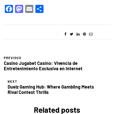
Facebook
Mastodon
Email
Share
PREVIOUS
Casino Jugabet Casino: Vivencia de
Entretenimiento Exclusiva en Internet
NEXT
Duelz Gaming Hub: Where Gambling Meets
Rival Contest Thrills
Related posts