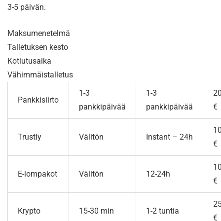
3-5 päivän.
Maksumenetelmä
Talletuksen kesto
Kotiutusaika
Vähimmäistalletus
1-3
1-3
2
Pankkisiirto
pankkipäivää
pankkipäivää
€
1
Trustly
Välitön
Instant – 24h
€
1
E-lompakot
Välitön
12-24h
€
2
Krypto
15-30 min
1-2 tuntia
€