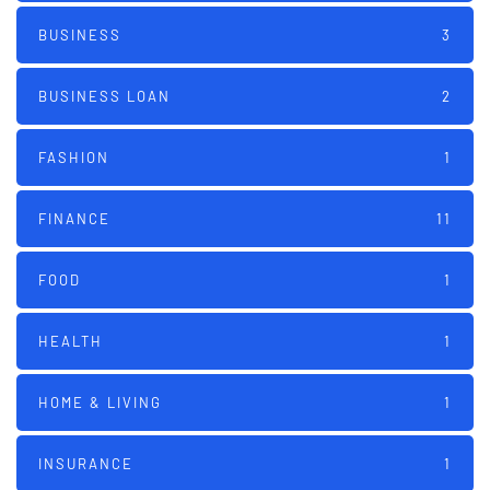
BUSINESS
3
BUSINESS LOAN
2
FASHION
1
FINANCE
11
FOOD
1
HEALTH
1
HOME & LIVING
1
INSURANCE
1