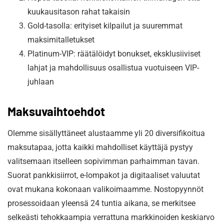
kuukausitason rahat takaisin
Gold-tasolla: erityiset kilpailut ja suuremmat
maksimitalletukset
Platinum-VIP: räätälöidyt bonukset, eksklusiiviset
lahjat ja mahdollisuus osallistua vuotuiseen VIP-
juhlaan
Maksuvaihtoehdot
Olemme sisällyttäneet alustaamme yli 20 diversifikoitua
maksutapaa, jotta kaikki mahdolliset käyttäjä pystyy
valitsemaan itselleen sopivimman parhaimman tavan.
Suorat pankkisiirrot, e-lompakot ja digitaaliset valuutat
ovat mukana kokonaan valikoimaamme. Nostopyynnöt
prosessoidaan yleensä 24 tuntia aikana, se merkitsee
selkeästi tehokkaampia verrattuna markkinoiden keskiarvo