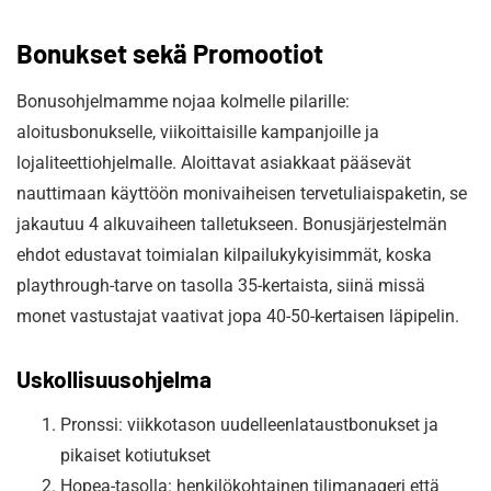
Bonukset sekä Promootiot
Bonusohjelmamme nojaa kolmelle pilarille:
aloitusbonukselle, viikoittaisille kampanjoille ja
lojaliteettiohjelmalle. Aloittavat asiakkaat pääsevät
nauttimaan käyttöön monivaiheisen tervetuliaispaketin, se
jakautuu 4 alkuvaiheen talletukseen. Bonusjärjestelmän
ehdot edustavat toimialan kilpailukykyisimmät, koska
playthrough-tarve on tasolla 35-kertaista, siinä missä
monet vastustajat vaativat jopa 40-50-kertaisen läpipelin.
Uskollisuusohjelma
Pronssi: viikkotason uudelleenlataustbonukset ja
pikaiset kotiutukset
Hopea-tasolla: henkilökohtainen tilimanageri että