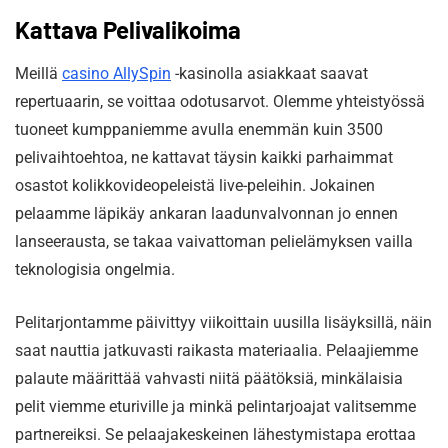
Kattava Pelivalikoima
Meillä
casino AllySpin
-kasinolla asiakkaat saavat
repertuaarin, se voittaa odotusarvot. Olemme yhteistyössä
tuoneet kumppaniemme avulla enemmän kuin 3500
pelivaihtoehtoa, ne kattavat täysin kaikki parhaimmat
osastot kolikkovideopeleistä live-peleihin. Jokainen
pelaamme läpikäy ankaran laadunvalvonnan jo ennen
lanseerausta, se takaa vaivattoman pelielämyksen vailla
teknologisia ongelmia.
Pelitarjontamme päivittyy viikoittain uusilla lisäyksillä, näin
saat nauttia jatkuvasti raikasta materiaalia. Pelaajiemme
palaute määrittää vahvasti niitä päätöksiä, minkälaisia
pelit viemme eturiville ja minkä pelintarjoajat valitsemme
partnereiksi. Se pelaajakeskeinen lähestymistapa erottaa