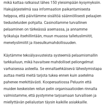
mikä kattaa ratkaisut lähes 150 yleisimpään kysymyksiin.
Hakujärjestelmä saa informaation paikantamisesta
helppoa, että päivitämme sisältöä säännöllisesti pelaajien
tiedusteluiden pohjalta. Casinollamme turvallinen
pelaaminen on tärkeässä asemassa, ja annamme
työkaluja itsehillintään, muun muassa talletuslimiitit,
menetyslimiitit ja itsesulkumahdollisuuden.
Käytämme tekoälyavusteista systeemiä pelaamismallin
tarkkailuun, mikä havaitsee mahdolliset peliongelmat
varhaisessa asteella. Se ennaltaehkäisevä lähestymistapa
auttaa meitä meitä tarjota tukea ennen kuin asetelma
pahenee merkittävästi. Kooperaatiossa Peluurin että
muiden keskeisten reilun pelin organisaatioiden rinnalla
valmistamme, että pystymme tarjoamaan turvallisen ja
miellyttävän pelialustan täysin kaikille asiakkaille.