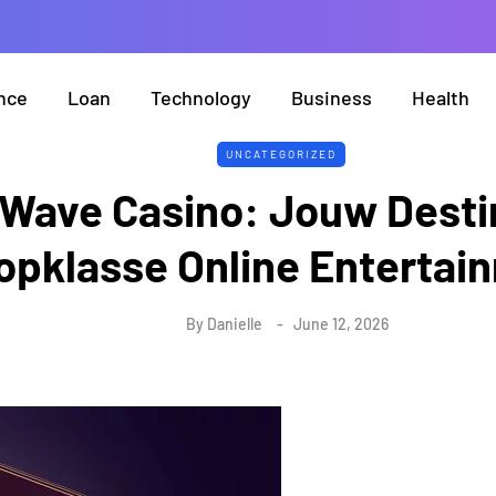
nce
Loan
Technology
Business
Health
UNCATEGORIZED
Wave Casino: Jouw Destin
opklasse Online Entertai
By
Danielle
June 12, 2026