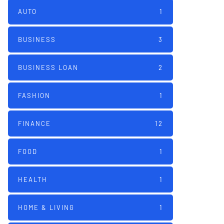
AUTO
1
BUSINESS
3
BUSINESS LOAN
2
FASHION
1
FINANCE
12
FOOD
1
HEALTH
1
HOME & LIVING
1