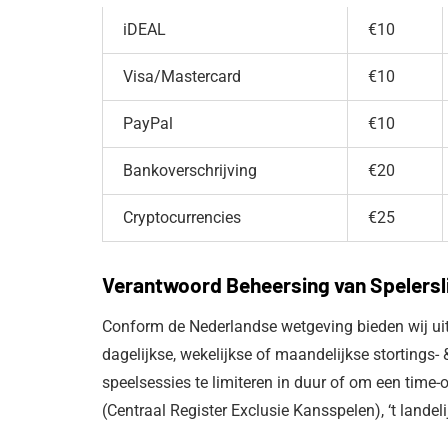
iDEAL
€10
Visa/Mastercard
€10
PayPal
€10
Bankoverschrijving
€20
Cryptocurrencies
€25
Verantwoord Beheersing van Spelersl
Conform de Nederlandse wetgeving bieden wij uitg
dagelijkse, wekelijkse of maandelijkse stortings- 
speelsessies te limiteren in duur of om een time-o
(Centraal Register Exclusie Kansspelen), ‘t landelij