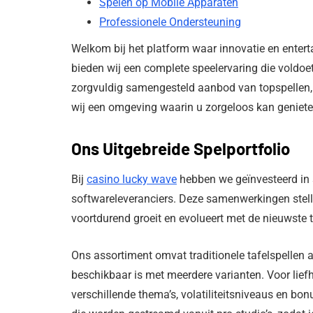
Spelen op Mobile Apparaten
Professionele Ondersteuning
Welkom bij het platform waar innovatie en ente
bieden wij een complete speelervaring die voldoe
zorgvuldig samengesteld aanbod van topspellen, v
wij een omgeving waarin u zorgeloos kan genieten
Is Buying a Sm
Ons Uitgebreide Spelportfolio
Plugs Worth it?
Bij
casino lucky wave
hebben we geïnvesteerd i
By
Danielle
October 1
softwareleveranciers. Deze samenwerkingen stelle
voortdurend groeit en evolueert met de nieuwste 
Ons assortiment omvat traditionele tafelspellen al
beschikbaar is met meerdere varianten. Voor lie
verschillende thema’s, volatiliteitsniveaus en bon