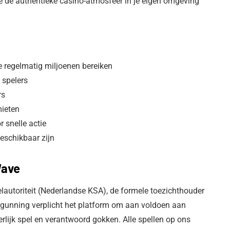
je de authentieke casino-atmosfeer in je eigen omgeving
e regelmatig miljoenen bereiken
 spelers
rs
mieten
 snelle actie
beschikbaar zijn
Wave
lautoriteit (Nederlandse KSA), de formele toezichthouder
ergunning verplicht het platform om aan voldoen aan
eerlijk spel en verantwoord gokken. Alle spellen op ons