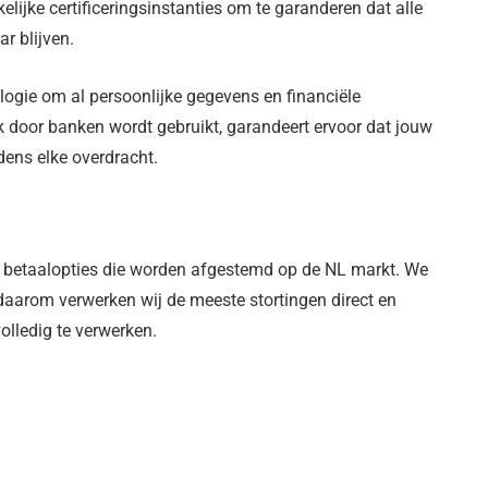
ijke certificeringsinstanties om te garanderen dat alle
r blijven.
ogie om al persoonlijke gegevens en financiële
k door banken wordt gebruikt, garandeert ervoor dat jouw
dens elke overdracht.
n betaalopties die worden afgestemd op de NL markt. We
 daarom verwerken wij de meeste stortingen direct en
olledig te verwerken.