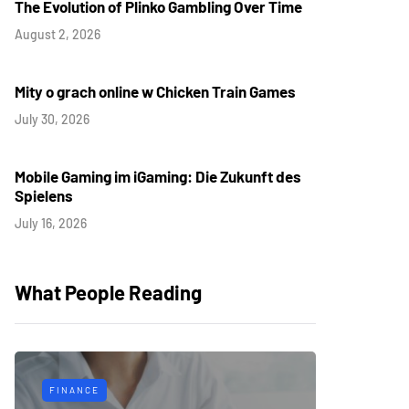
The Evolution of Plinko Gambling Over Time
August 2, 2026
Mity o grach online w Chicken Train Games
July 30, 2026
Mobile Gaming im iGaming: Die Zukunft des
Spielens
July 16, 2026
What People Reading
FINANCE
BUSINESS